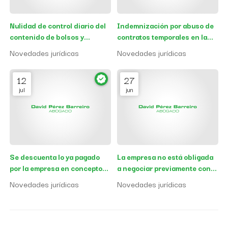
Nulidad de control diario del
Indemnización por abuso de
contenido de bolsos y
contratos temporales en la
mochilas de los empleados
Administración Pública
Novedades jurídicas
Novedades jurídicas
12
27
jul
jun
Se descuenta lo ya pagado
La empresa no está obligada
por la empresa en concepto
a negociar previamente con
de indemnización para fijar el
la representación de los
Novedades jurídicas
Novedades jurídicas
importe del que responde el
trabajadores el acuerdo tipo
FOGASA
de teletrabajo