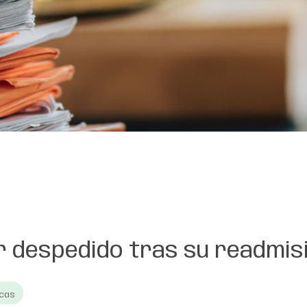
r despedido tras su readmis
icas