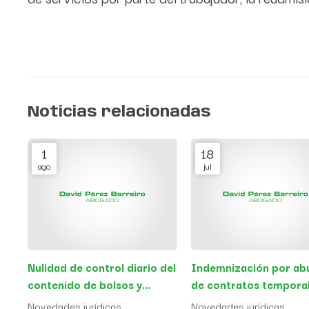
Noticias relacionadas
1
18
ago
jul
Nulidad de control diario del
Indemnización por ab
contenido de bolsos y
de contratos temporal
mochilas de los empleados
la Administración Públ
Novedades jurídicas
Novedades jurídicas