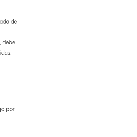
dada de
l, debe
idas.
jo por