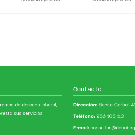
el importe del que responde
representación de 
el FOGASA
trabajadores el ac
tipo de teletrabajo
Contacto
 ramas de derecho laboral,
Dirección:
Benito Corbal, 
presta sus servicios
Teléfono:
986 108 113
E-mail:
consultas@dpbabog