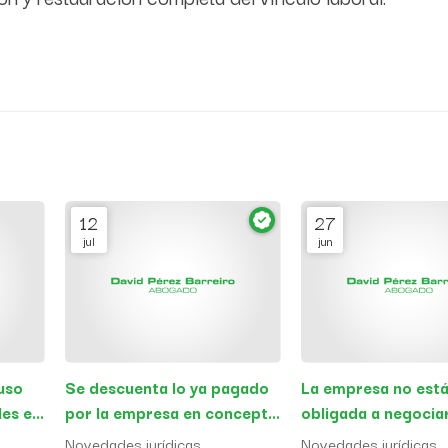
12
27
jul
jun
uso
Se descuenta lo ya pagado
La empresa no est
es en
por la empresa en concepto
obligada a negocia
ica
de indemnización para fijar
previamente con la
Novedades jurídicas
Novedades jurídicas