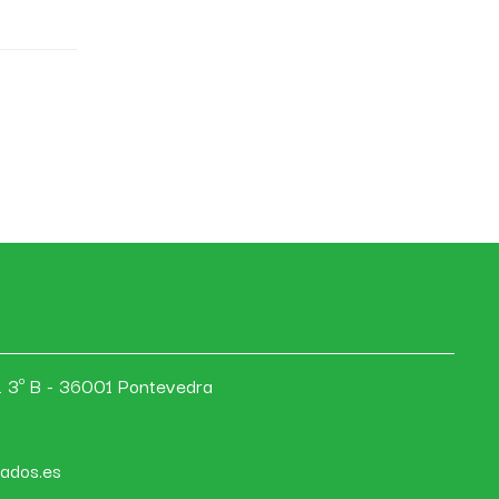
los
uerdo
41 3º B - 36001 Pontevedra
ados.es