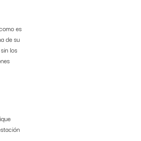
d como es
ha de su
sin los
ones
fique
estación