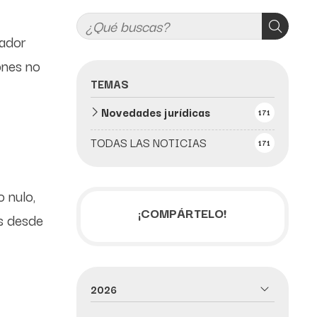
jador
ones no
TEMAS
Novedades jurídicas
171
TODAS LAS NOTICIAS
171
 nulo,
¡COMPÁRTELO!
os desde
2026