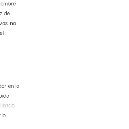
ciembre
ez de
vas, no
el
or en la
ebida
liendo
io.