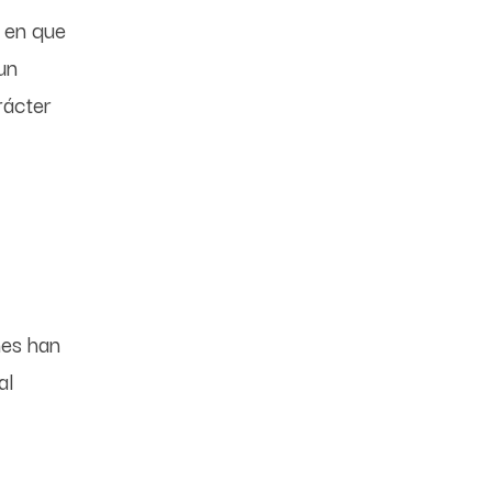
ó en que
un
rácter
nes han
al