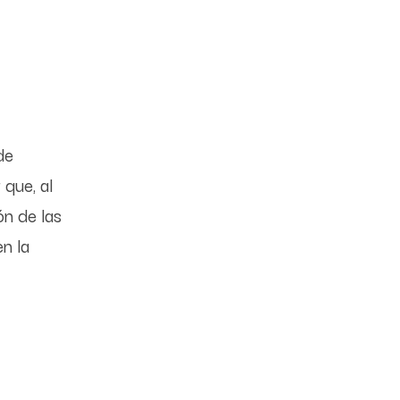
de
que, al
ón de las
en la