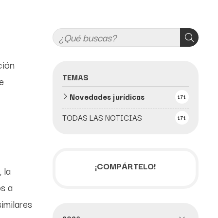
ción
TEMAS
e
Novedades jurídicas
171
TODAS LAS NOTICIAS
171
¡COMPÁRTELO!
 la
os a
imilares