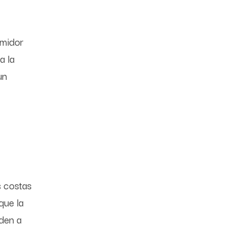
umidor
a la
un
s costas
que la
nden a