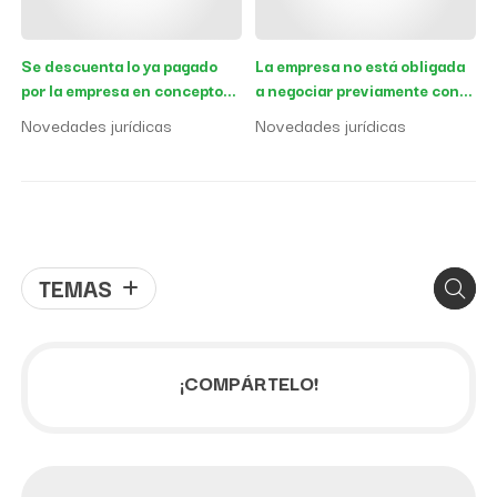
Se descuenta lo ya pagado
La empresa no está obligada
por la empresa en concepto
a negociar previamente con
de indemnización para fijar el
la representación de los
Novedades jurídicas
Novedades jurídicas
importe del que responde el
trabajadores el acuerdo tipo
FOGASA
de teletrabajo
TEMAS
¡COMPÁRTELO!