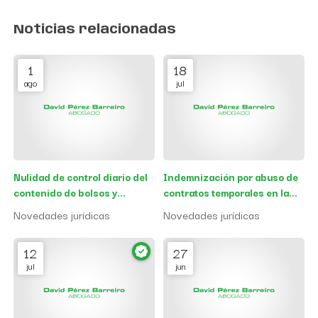
Noticias relacionadas
1
18
ago
jul
Nulidad de control diario del
Indemnización por abuso de
contenido de bolsos y
contratos temporales en la
mochilas de los empleados
Administración Pública
Novedades jurídicas
Novedades jurídicas
12
27
jul
jun